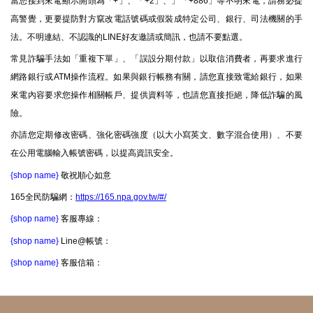
當您接到來電顯示開頭為「+」、「+2」、」「+886」等不明來電，請務必提
高警覺，更要提防對方竄改電話號碼或假裝成特定公司、銀行、司法機關的手
法。不明連結、不認識的LINE好友邀請或簡訊，也請不要點選。
常見詐騙手法如「重複下單」、「誤設分期付款」以取信消費者，再要求進行
網路銀行或ATM操作流程。如果與銀行帳務有關，請您直接致電給銀行，如果
來電內容要求您操作相關帳戶、提供資料等，也請您直接拒絕，降低詐騙的風
險。
亦請您定期修改密碼、強化密碼強度（以大小寫英文、數字混合使用）、不要
在公用電腦輸入帳號密碼，以提高資訊安全。
{shop name}
敬祝順心如意
165全民防騙網：
https://165.npa.gov.tw/#/
{shop name}
客服專線：
{shop name}
Line@帳號：
{shop name}
客服信箱：